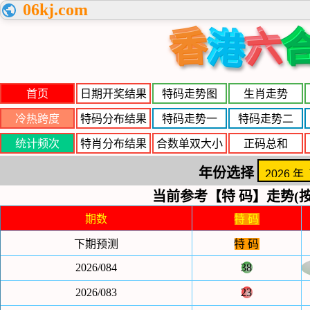
06kj.com
香
六
港
首页
日期开奖结果
特码走势图
生肖走势
冷热跨度
特码分布结果
特码走势一
特码走势二
统计频次
特肖分布结果
合数单双大小
正码总和
年份选择
当前参考【特 码】走势(按
期数
特 码
下期预测
特 码
2026/084
38
2026/083
23