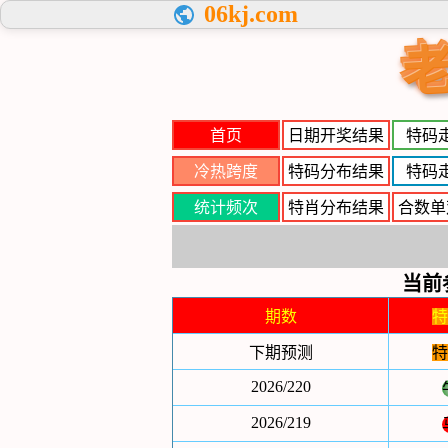
06kj.com
首页
日期开奖结果
特码
冷热跨度
特码分布结果
特码
统计频次
特肖分布结果
合数单
当前
期数
特
下期预测
特
2026/220
2026/219