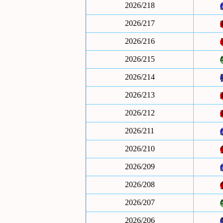
2026/218
2026/217
2026/216
2026/215
2026/214
2026/213
2026/212
2026/211
2026/210
2026/209
2026/208
2026/207
2026/206