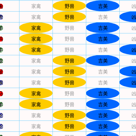
兔
家禽
野兽
吉美
虎
家禽
野兽
吉美
羊
家禽
野兽
吉美
鸡
家禽
野兽
吉美
牛
家禽
野兽
吉美
龙
家禽
野兽
吉美
鼠
家禽
野兽
吉美
猴
家禽
野兽
吉美
马
家禽
野兽
吉美
羊
家禽
野兽
吉美
蛇
家禽
野兽
吉美
蛇
家禽
野兽
吉美