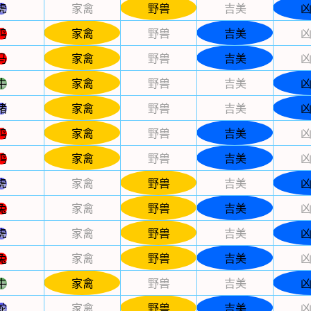
虎
家禽
野兽
吉美
鸡
家禽
野兽
吉美
马
家禽
野兽
吉美
牛
家禽
野兽
吉美
猪
家禽
野兽
吉美
鸡
家禽
野兽
吉美
鸡
家禽
野兽
吉美
虎
家禽
野兽
吉美
兔
家禽
野兽
吉美
虎
家禽
野兽
吉美
兔
家禽
野兽
吉美
牛
家禽
野兽
吉美
蛇
家禽
野兽
吉美