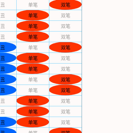
凶丑
单笔
双笔
凶丑
单笔
双笔
凶丑
单笔
双笔
凶丑
单笔
双笔
凶丑
单笔
双笔
凶丑
单笔
双笔
凶丑
单笔
双笔
凶丑
单笔
双笔
凶丑
单笔
双笔
凶丑
单笔
双笔
凶丑
单笔
双笔
凶丑
单笔
双笔