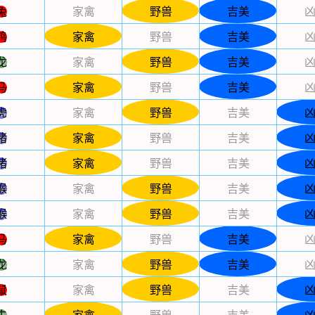
兔
家禽
野兽
吉美
鸡
家禽
野兽
吉美
龙
家禽
野兽
吉美
马
家禽
野兽
吉美
虎
家禽
野兽
吉美
猪
家禽
野兽
吉美
猪
家禽
野兽
吉美
猴
家禽
野兽
吉美
猴
家禽
野兽
吉美
马
家禽
野兽
吉美
龙
家禽
野兽
吉美
鼠
家禽
野兽
吉美