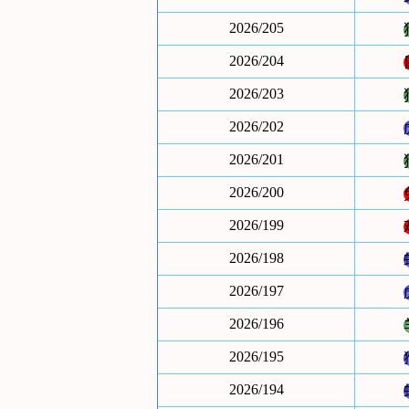
2026/205
2026/204
2026/203
2026/202
2026/201
2026/200
2026/199
2026/198
2026/197
2026/196
2026/195
2026/194