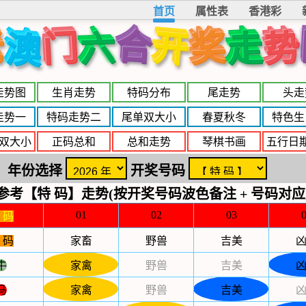
首页
属性表
香港彩
合
开
老
门
奖
势
六
走
澳
走势图
生肖走势
特码分布
尾走势
头走
走势一
特码走势二
尾单双大小
春夏秋冬
特色生
双大小
正码总和
总和走势
琴棋书画
五行日
年份选择
开奖号码
参考【特 码】走势(按开奖号码波色备注 + 号码对应
01
02
03
 码
 码
家畜
野兽
吉美
牛
家禽
野兽
吉美
马
家禽
野兽
吉美