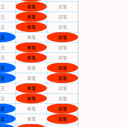
凶丑
单笔
双笔
凶丑
单笔
双笔
凶丑
单笔
双笔
凶丑
单笔
双笔
凶丑
单笔
双笔
凶丑
单笔
双笔
凶丑
单笔
双笔
凶丑
单笔
双笔
凶丑
单笔
双笔
凶丑
单笔
双笔
凶丑
单笔
双笔
凶丑
单笔
双笔