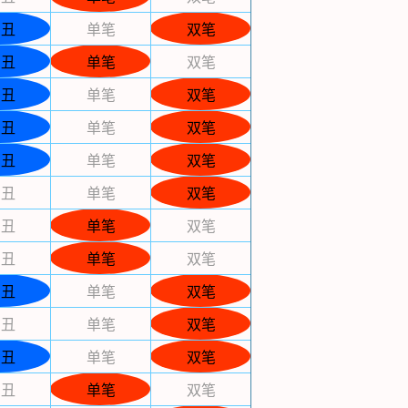
凶丑
单笔
双笔
凶丑
单笔
双笔
凶丑
单笔
双笔
凶丑
单笔
双笔
凶丑
单笔
双笔
凶丑
单笔
双笔
凶丑
单笔
双笔
凶丑
单笔
双笔
凶丑
单笔
双笔
凶丑
单笔
双笔
凶丑
单笔
双笔
凶丑
单笔
双笔