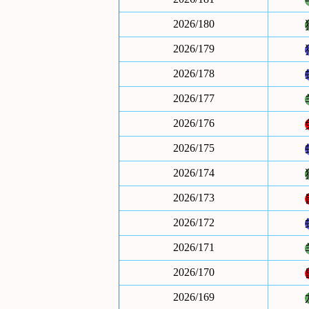
2026/180
2026/179
2026/178
2026/177
2026/176
2026/175
2026/174
2026/173
2026/172
2026/171
2026/170
2026/169